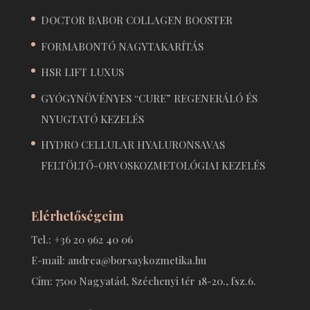
DOCTOR BABOR COLLAGEN BOOSTER
FORMABONTÓ NAGYTAKARÍTÁS
HSR LIFT LUXUS
GYÓGYNÖVÉNYES “CURE” REGENERÁLÓ ÉS
NYUGTATÓ KEZELÉS
HYDRO CELLULAR HYALURONSAVAS
FELTÖLTŐ-ORVOSKOZMETOLÓGIAI KEZELÉS
Elérhetőségeim
Tel.: +36 20 962 40 06
E-mail: andrea@borsaykozmetika.hu
Cím: 7500 Nagyatád, Széchenyi tér 18-20., fsz.6.