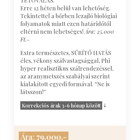
TETOVÁLÁS.
Erre 12 héten belül van lehetőség.
Tekintettel a bőrben lezajló biológiai
folyamatok miatt ezen határidőtől
eltérni nem lehetséges!
Ára: 25.000
Ft.-
Extra természetes, SŰRÍTŐ HATÁS
éles, vékony szálvastagsággal, Phi
hyper realisztikus szálrendezéssel,
az aranymetszés szabályai szerint
kialakított egyedi formával. “Ne is
látsszon!”
Korrekciós árak 3-6 hónap között
Ára:
79.000.-