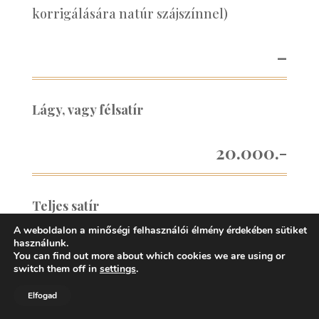
korrigálására natúr szájszínnel)
–
Lágy, vagy félsatír
20.000.-
Teljes satír
A weboldalon a minőségi felhasználói élmény érdekében sütiket
használunk.
20.000.-
You can find out more about which cookies we are using or
switch them off in
settings
.
Elfogad
3D