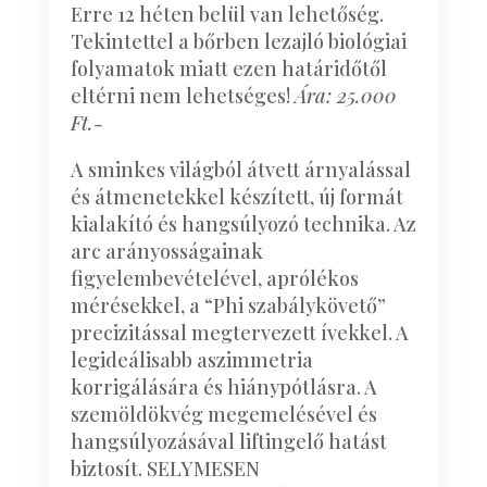
Erre 12 héten belül van lehetőség.
Tekintettel a bőrben lezajló biológiai
folyamatok miatt ezen határidőtől
eltérni nem lehetséges!
Ára: 25.000
Ft.-
A sminkes világból átvett árnyalással
és átmenetekkel készített, új formát
kialakító és hangsúlyozó technika. Az
arc arányosságainak
figyelembevételével, aprólékos
mérésekkel, a “Phi szabálykövető”
precizitással megtervezett ívekkel. A
legideálisabb aszimmetria
korrigálására és hiánypótlásra. A
szemöldökvég megemelésével és
hangsúlyozásával liftingelő hatást
biztosít. SELYMESEN