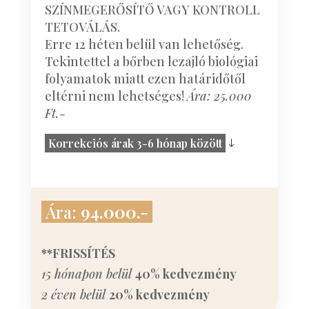
SZÍNMEGERŐSÍTŐ VAGY KONTROLL
TETOVÁLÁS.
Erre 12 héten belül van lehetőség.
Tekintettel a bőrben lezajló biológiai
folyamatok miatt ezen határidőtől
eltérni nem lehetséges!
Ára: 25.000
Ft.-
Korrekciós árak 3-6 hónap között
Ára:
94.000.-
**FRISSÍTÉS
15 hónapon belül
40% kedvezmény
2 éven belül
20% kedvezmény