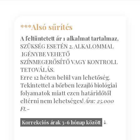
***Alsó sűrítés
A feltüntetett ár 1 alkalmat tartalmaz,
SZÜKSÉG ESETÉN 2. ALKALOMMAL
IGÉNYBE VEHETŐ
SZÍNMEGERŐSÍTŐ VAGY KONTROLL
TETOVÁLÁS.
Erre 12 héten belül van lehetőség.
Tekintettel a bőrben lezajló biológiai
folyamatok miatt ezen határidőtől
eltérni nem lehetséges!
Ára: 25.000
Ft.-
Korrekciós árak 3-6 hónap között