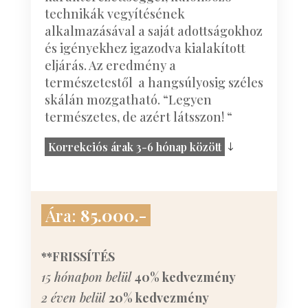
technikák vegyítésének
alkalmazásával a saját adottságokhoz
és igényekhez igazodva kialakított
eljárás. Az eredmény a
természetestől a hangsúlyosig széles
skálán mozgatható. “Legyen
természetes, de azért látsszon! “
Korrekciós árak 3-6 hónap között
Ára:
85.000.-
**FRISSÍTÉS
15 hónapon belül
40% kedvezmény
2 éven belül
20% kedvezmény