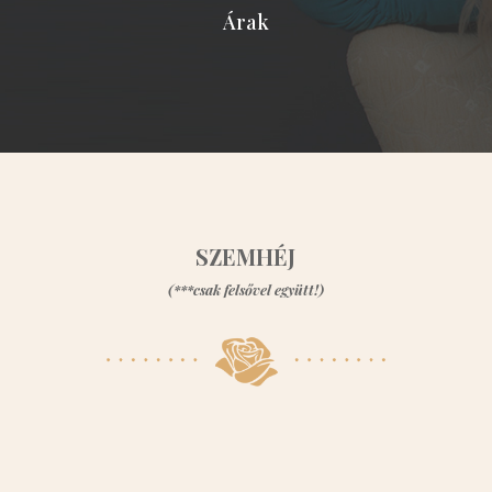
Árak
SZEMHÉJ
(***csak felsővel együtt!)