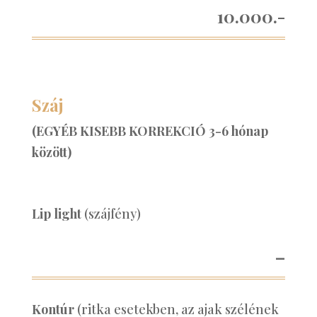
10.000.-
Száj
(EGYÉB KISEBB KORREKCIÓ 3-6 hónap
között)
Lip light
(szájfény)
–
Kontúr
(ritka esetekben, az ajak szélének