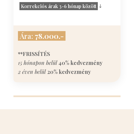
Korrekciós árak 3-6 hónap között
Ára:
78.000.-
**FRISSÍTÉS
15 hónapon belül
40% kedvezmény
2 éven belül
20% kedvezmény