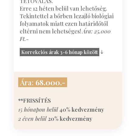
TETOVÁLÁS.
Erre 12 héten belül van lehetőség.
Tekintettel a bőrben lezajló biológiai
folyamatok miatt ezen határidőtől
eltérni nem lehetséges!
Ára: 25.000
Ft.-
Korrekciós árak 3-6 hónap között
Ára:
68.000.-
**FRISSÍTÉS
15 hónapon belül
40% kedvezmény
2 éven belül
20% kedvezmény