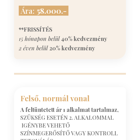
Ára:
58.000.-
**FRISSÍTÉS
15 hónapon belül
40% kedvezmény
2 éven belül
20% kedvezmény
Felső, normál vonal
A feltüntetett ár 1 alkalmat tartalmaz,
SZÜKSÉG ESETÉN 2. ALKALOMMAL
IGÉNYBE VEHETŐ
SZÍNMEGERŐSÍTŐ VAGY KONTROLL