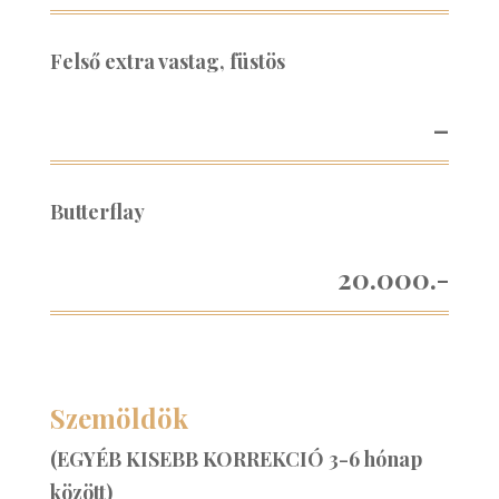
Felső extra vastag, füstös
–
Butterflay
20.000.-
Szemöldök
(EGYÉB KISEBB KORREKCIÓ 3-6 hónap
között)