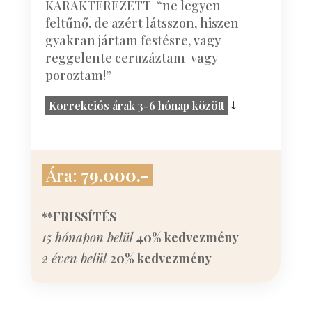
KARAKTEREZETT “ne legyen
feltűnő, de azért látsszon, hiszen
gyakran jártam festésre, vagy
reggelente ceruzáztam vagy
poroztam!”
Korrekciós árak 3-6 hónap között
Ára:
79.000.-
**FRISSÍTÉS
15 hónapon belül
40% kedvezmény
2 éven belül
20% kedvezmény