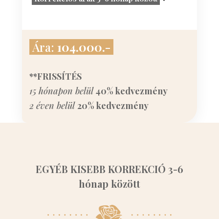
Ára:
104.000.-
**FRISSÍTÉS
15 hónapon belül
40% kedvezmény
2 éven belül
20% kedvezmény
EGYÉB KISEBB KORREKCIÓ 3-6
hónap között