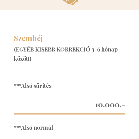
Szemhéj
(EGYÉB KISEBB KORREKCIÓ 3-6 hónap
között)
***Alsó sűrítés
10.000.-
***Alsó normál