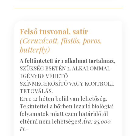
Felső tusvonal, satír
(Ceruzázott, füstös, poros,
butterfly)
A feltüntetett ár 1 alkalmat tartalmaz,
SZÜKSÉG ESETÉN 2. ALKALOMMAL
IGÉNYBE VEHETŐ
SZÍNMEGERŐSÍTŐ VAGY KONTROLL
TETOVÁLÁS.
Erre 12 héten belül van lehetőség.
Tekintettel a bőrben lezajló biológiai
folyamatok miatt ezen határidőtől
eltérni nem lehetséges!
Ára: 25.000
Ft.-