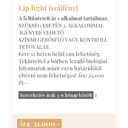
Lip light (szájfény)
A feltüntetett ár 1 alkalmat tartalmaz,
SZÜKSÉG ESETÉN 2. ALKALOMMAL
IGÉNYBE VEHETŐ
SZÍNMEGERŐSÍTŐ VAGY KONTROLL
TETOVÁLÁS.
Erre 12 héten belül van lehetőség.
Tekintettel a bőrben lezajló biológiai
folyamatok miatt ezen határidőtől
eltérni nem lehetséges!
Ára: 25.000
Ft.-
Korrekciós árak 3-6 hónap között
Ára:
21.000.-