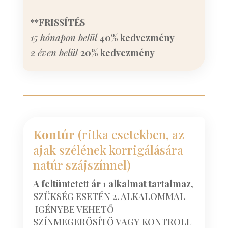
**FRISSÍTÉS
15 hónapon belül
40% kedvezmény
2 éven belül
20% kedvezmény
Kontúr
(ritka esetekben, az
ajak szélének korrigálására
natúr szájszínnel)
A feltüntetett ár 1 alkalmat tartalmaz,
SZÜKSÉG ESETÉN 2. ALKALOMMAL
IGÉNYBE VEHETŐ
SZÍNMEGERŐSÍTŐ VAGY KONTROLL