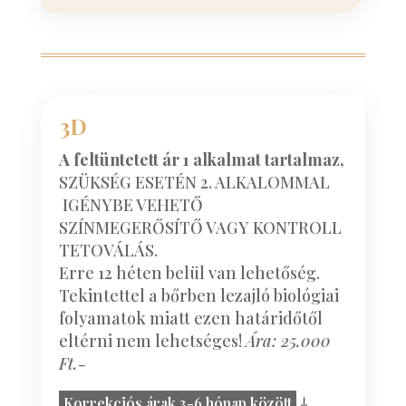
3D
A feltüntetett ár 1 alkalmat tartalmaz,
SZÜKSÉG ESETÉN 2. ALKALOMMAL
IGÉNYBE VEHETŐ
SZÍNMEGERŐSÍTŐ VAGY KONTROLL
TETOVÁLÁS.
Erre 12 héten belül van lehetőség.
Tekintettel a bőrben lezajló biológiai
folyamatok miatt ezen határidőtől
eltérni nem lehetséges!
Ára: 25.000
Ft.-
Korrekciós árak 3-6 hónap között