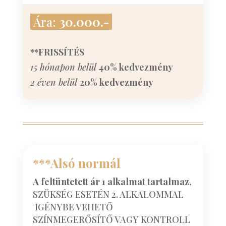
Ára:
30.000.-
**FRISSÍTÉS
15 hónapon belül
40% kedvezmény
2 éven belül
20% kedvezmény
***Alsó normál
A feltüntetett ár 1 alkalmat tartalmaz,
SZÜKSÉG ESETÉN 2. ALKALOMMAL
IGÉNYBE VEHETŐ
SZÍNMEGERŐSÍTŐ VAGY KONTROLL