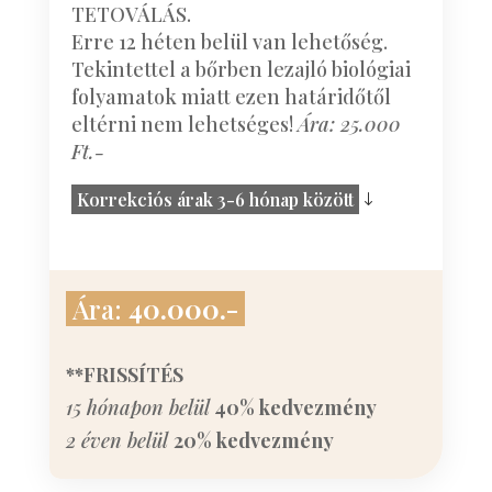
TETOVÁLÁS.
Erre 12 héten belül van lehetőség.
Tekintettel a bőrben lezajló biológiai
folyamatok miatt ezen határidőtől
eltérni nem lehetséges!
Ára: 25.000
Ft.-
Korrekciós árak 3-6 hónap között
Ára:
40.000.-
**FRISSÍTÉS
15 hónapon belül
40% kedvezmény
2 éven belül
20% kedvezmény