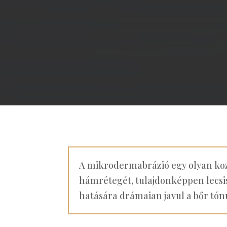
A mikrodermabrázió egy olyan kozm
hámrétegét, tulajdonképpen lecsis
hatására drámaian javul a bőr tónu