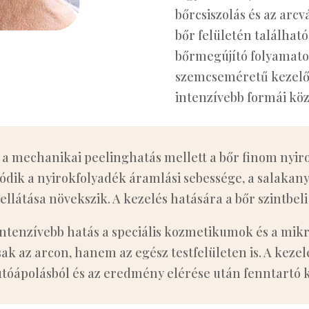
bőrcsiszolás és az arc
bőr felületén található
bőrmegújító folyamatok
szemcseméretű kezelőf
intenzívebb formái köz
a mechanikai peelinghatás mellett a bőr finom nyiro
ik a nyirokfolyadék áramlási sebessége, a salakanya
ellátása növekszik. A kezelés hatására a bőr szintbe
ntenzívebb hatás a speciális kozmetikumok és a mik
k az arcon, hanem az egész testfelületen is. A kezelé
utóápolásból és az eredmény elérése után fenntartó 