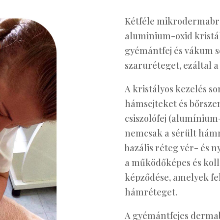
Kétféle mikrodermabráz
aluminium-oxid kristál
gyémántfej és vákum seg
szaruréteget, ezáltal a
A kristályos kezelés so
hámsejteket és bőrszen
csiszolófej (alumínium
nemcsak a sérült hámr
bazális réteg vér- és n
a működőképes és kol
képződése, amelyek felf
hámréteget.
A gyémántfejes derma