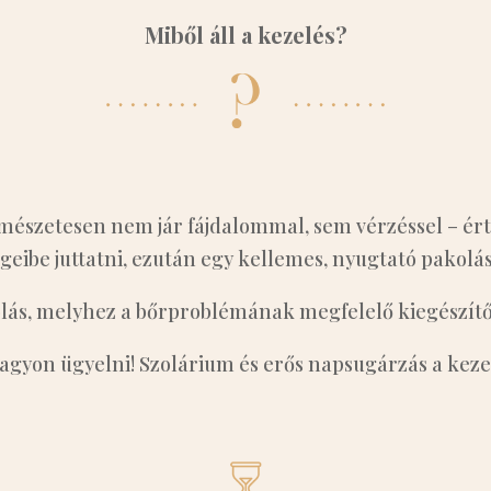
Miből áll a kezelés?
ermészetesen nem jár fájdalommal, sem vérzéssel – é
eibe juttatni, ezután egy kellemes, nyugtató pakolás 
olás, melyhez a bőrproblémának megfelelő kiegészítő
agyon ügyelni! Szolárium és erős napsugárzás a keze