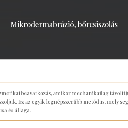
Mikrodermabrázió, bőrcsiszolás
etikai beavatkozás, amikor mechanikailag távolítjuk 
zoljuk. Ez az egyik legnépszerűbb metódus, mely seg
sa és állaga.