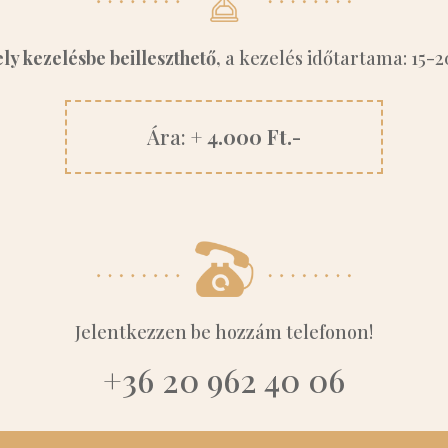
y kezelésbe beilleszthető
,
a kezelés időtartama: 15-2
Ára:
+ 4.000 Ft.-
Jelentkezzen be hozzám telefonon!
+36 20 962 40 06