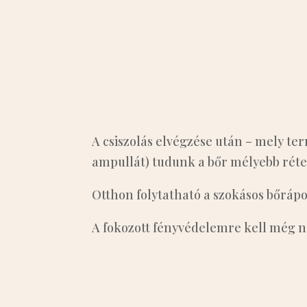
A csiszolás elvégzése után – mely t
ampullát) tudunk a bőr mélyebb réteg
Otthon folytatható a szokásos bőráp
A fokozott fényvédelemre kell még n