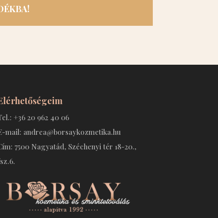
DÉKBA!
Elérhetőségeim
Tel.: +36 20 962 40 06
E-mail: andrea@borsaykozmetika.hu
Cím: 7500 Nagyatád, Széchenyi tér 18-20.,
fsz.6.