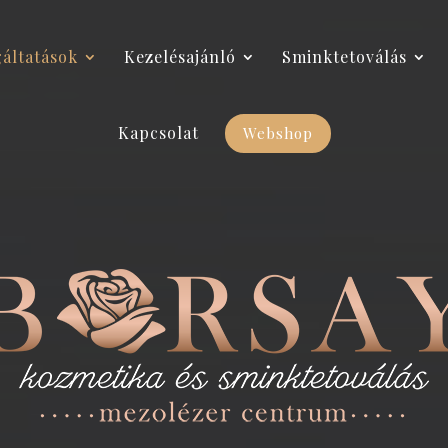
gáltatások
Kezelésajánló
Sminktetoválás
Kapcsolat
Webshop