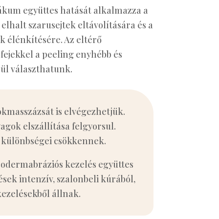
vákum együttes hatását alkalmazza a
 elhalt szarusejtek eltávolítására és a
 élénkítésére. Az eltérő
ejekkel a peeling enyhébb és
ül választhatunk.
kmasszázsát is elvégezhetjük.
gok elszállítása felgyorsul.
li különbségei csökkennek.
rodermabráziós kezelés együttes
sek intenzív, szalonbeli kúrából,
kezelésekből állnak.