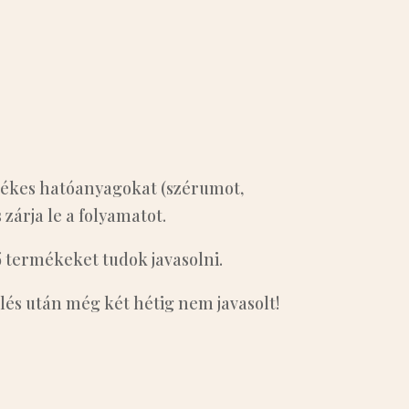
rtékes hatóanyagokat (szérumot,
zárja le a folyamatot.
 termékeket tudok javasolni.
lés után még két hétig nem javasolt!