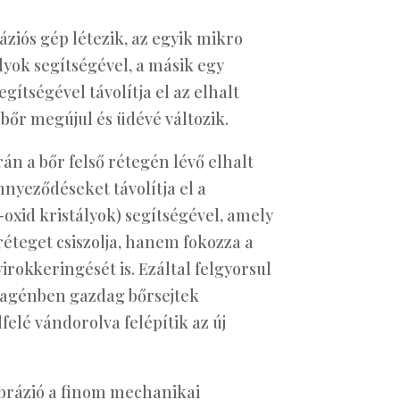
iós gép létezik, az egyik mikro
yok segítségével, a másik egy
ítségével távolítja el az elhalt
 bőr megújul és üdévé változik.
rán a bőr felső rétegén lévő elhalt
nyeződéseket távolítja el a
-oxid kristályok) segítségével, amely
éteget csiszolja, hanem fokozza a
yirokkeringését is. Ezáltal felgyorsul
lagénben gazdag bőrsejtek
elé vándorolva felépítik az új
brázió a finom mechanikai