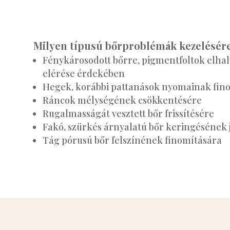
Milyen típusú bőrproblémák kezelésére
Fénykárosodott bőrre, pigmentfoltok elhal
elérése érdekében
Hegek, korábbi pattanások nyomainak fin
Ráncok mélységének csökkentésére
Rugalmasságát vesztett bőr frissítésére
Fakó, szürkés árnyalatú bőr keringésének 
Tág pórusú bőr felszínének finomítására