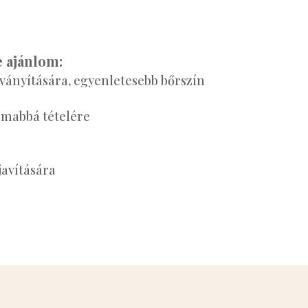
 ajánlom:
ványítására, egyenletesebb bőrszín
omabbá tételére
javítására