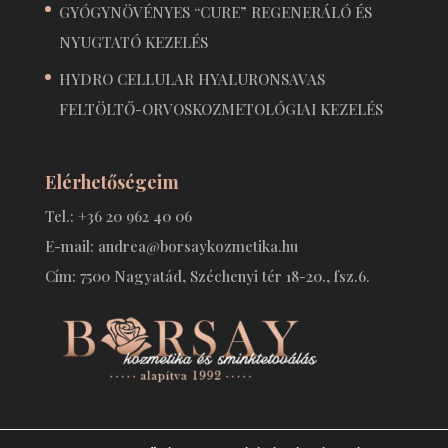
GYÓGYNÖVÉNYES “CURE” REGENERÁLÓ ÉS
NYUGTATÓ KEZELÉS
HYDRO CELLULAR HYALURONSAVAS
FELTÖLTŐ-ORVOSKOZMETOLÓGIAI KEZELÉS
Elérhetőségeim
Tel.: +36 20 962 40 06
E-mail: andrea@borsaykozmetika.hu
Cím: 7500 Nagyatád, Széchenyi tér 18-20., fsz.6.