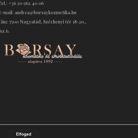
Tel.: +36 20 962 40 06
E-mail: andrea@borsaykozmetika.hu
Cím: 7500 Nagyatád, Széchenyi tér 18-20.,
fsz.6.
Elfogad