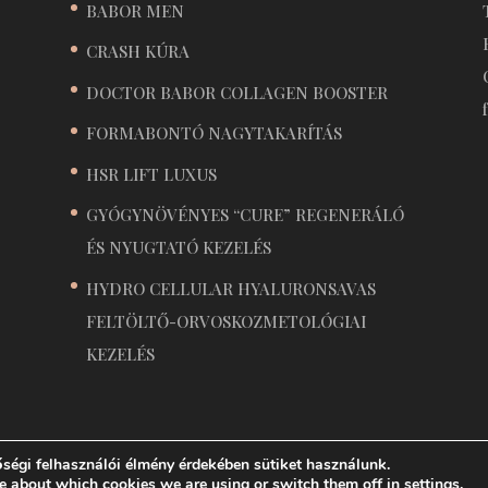
BABOR MEN
CRASH KÚRA
DOCTOR BABOR COLLAGEN BOOSTER
FORMABONTÓ NAGYTAKARÍTÁS
HSR LIFT LUXUS
GYÓGYNÖVÉNYES “CURE” REGENERÁLÓ
ÉS NYUGTATÓ KEZELÉS
HYDRO CELLULAR HYALURONSAVAS
FELTÖLTŐ-ORVOSKOZMETOLÓGIAI
KEZELÉS
ségi felhasználói élmény érdekében sütiket használunk.
ka és sminktetoválás | Készítette: WeblapDoki
e about which cookies we are using or switch them off in
settings
.