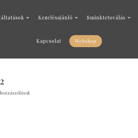
gáltatások
Kezelésajánló
Sminktetoválás
Kapcsolat
Webshop
02
 hozzászólások