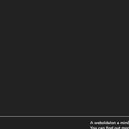
A weboldalon a minő
Copyright © Minden jog fenntartva | Borsay kozmeti
You can find out mor