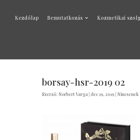
Kezdőlap
Bemutatkozás
Kozmetikai szol
borsay-hsr-2019 02
Szerző:
Norbert Varga
|
dec 19, 2019
|
Nincsenek