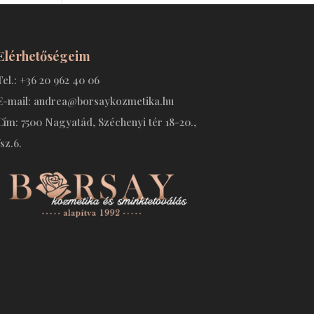
Elérhetőségeim
Tel.: +36 20 962 40 06
E-mail: andrea@borsaykozmetika.hu
Cím: 7500 Nagyatád, Széchenyi tér 18-20.,
fsz.6.