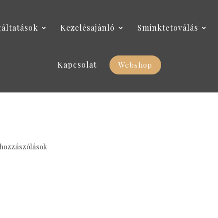
gáltatások
Kezelésajánló
Sminktetoválás
Kapcsolat
Webshop
 hozzászólások