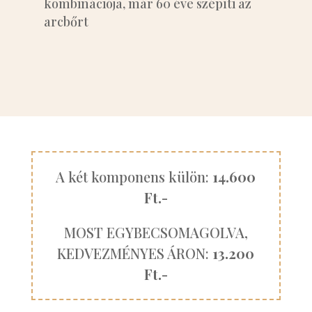
kombinációja, már 60 éve szépíti az
arcbőrt
A két komponens külön:
14.600
Ft.-
MOST EGYBECSOMAGOLVA,
KEDVEZMÉNYES ÁRON:
13.200
Ft.-