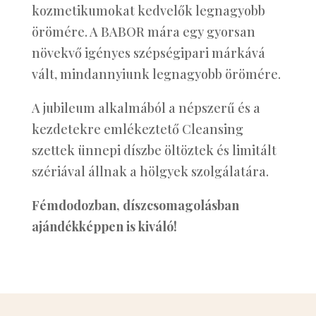
kozmetikumokat kedvelők legnagyobb
örömére. A BABOR mára egy gyorsan
növekvő igényes szépségipari márkává
vált, mindannyiunk legnagyobb örömére.
A jubileum alkalmából a népszerű és a
kezdetekre emlékeztető Cleansing
szettek ünnepi díszbe öltöztek és limitált
szériával állnak a hölgyek szolgálatára.
Fémdodozban, díszcsomagolásban
ajándékképpen is kiváló!