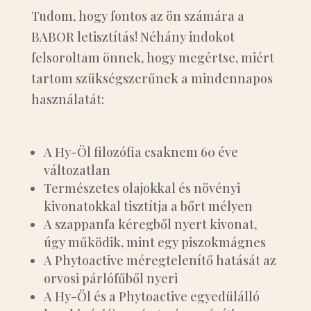
Tudom, hogy fontos az ön számára a
BABOR letisztítás! Néhány indokot
felsoroltam önnek, hogy megértse, miért
tartom szükségszerűnek a mindennapos
használatát:
A Hy-Öl filozófia csaknem 60 éve
változatlan
Természetes olajokkal és növényi
kivonatokkal tisztítja a bőrt mélyen
A szappanfa kéregből nyert kivonat,
úgy működik, mint egy piszokmágnes
A Phytoactive méregtelenítő hatását az
orvosi párlófűből nyeri
A Hy-Öl és a Phytoactive egyedülálló