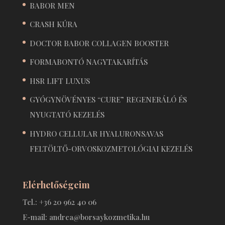
BABOR MEN
CRASH KÚRA
DOCTOR BABOR COLLAGEN BOOSTER
FORMABONTÓ NAGYTAKARÍTÁS
HSR LIFT LUXUS
GYÓGYNÖVÉNYES “CURE” REGENERÁLÓ ÉS
NYUGTATÓ KEZELÉS
HYDRO CELLULAR HYALURONSAVAS
FELTÖLTŐ-ORVOSKOZMETOLÓGIAI KEZELÉS
Elérhetőségeim
Tel.: +36 20 962 40 06
E-mail: andrea@borsaykozmetika.hu