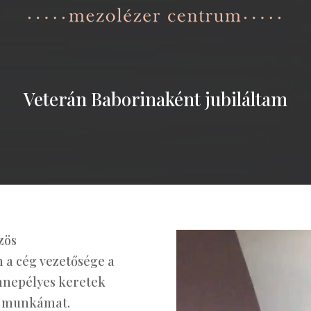
Veterán Baborinaként jubiláltam
zös
 a cég vezetősége a
nnepélyes keretek
 a munkámat.