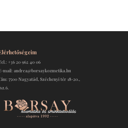
Elérhetőségeim
Tel.: +36 20 962 40 06
E-mail: andrea@borsaykozmetika.hu
Cím: 7500 Nagyatád, Széchenyi tér 18-20.,
fsz.6.