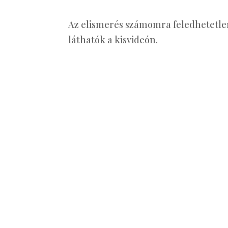
Az elismerés számomra feledhetet
láthatók a kisvideón.