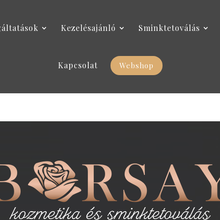
gáltatások
Kezelésajánló
Sminktetoválás
Kapcsolat
Webshop