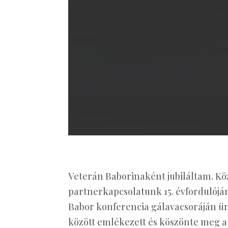
Veterán Baborinaként jubiláltam. Kö
partnerkapcsolatunk 15. évfordulóján
Babor konferencia gálavacsoráján ü
között emlékezett és köszönte meg