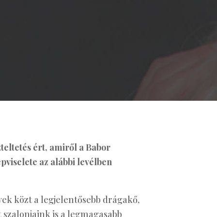
eltetés ért, amiről a Babor
viselete az alábbi levélben
ek közt a legjelentősebb drágakő,
szalonjaink is a legmagasabb