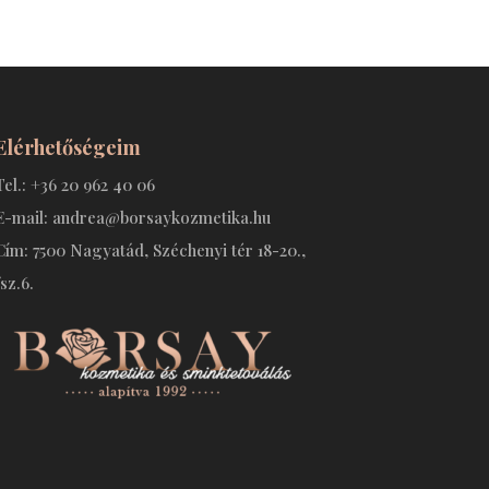
Elérhetőségeim
Tel.: +36 20 962 40 06
E-mail: andrea@borsaykozmetika.hu
Cím: 7500 Nagyatád, Széchenyi tér 18-20.,
fsz.6.