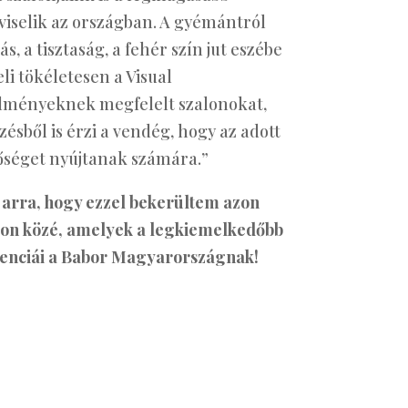
selik az országban. A gyémántról
 a tisztaság, a fehér szín jut eszébe
eli tökéletesen a Visual
lményeknek megfelelt szalonokat,
sből is érzi a vendég, hogy az adott
séget nyújtanak számára.”
arra, hogy ezzel bekerültem azon
lon közé, amelyek a legkiemelkedőbb
enciái a Babor Magyarországnak!