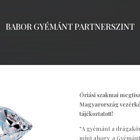
BABOR GYÉMÁNT PARTNERSZINT
Óriási szakmai megtiszt
Magyarország vezérkép
tájékoztatott!
“A gyémánt a drágaköv
mint ahogy a Gyémánt 