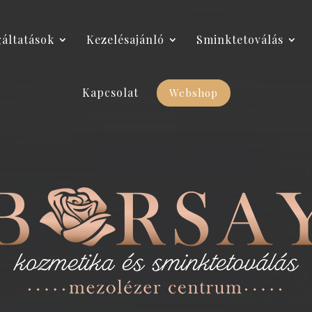
gáltatások
Kezelésajánló
Sminktetoválás
Kapcsolat
Webshop