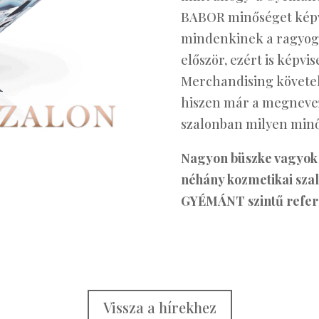
BABOR minőséget képvi
mindenkinek a ragyogás,
először, ezért is képvis
Merchandising követe
hiszen már a megnevezé
szalonban milyen minő
Nagyon büszke vagyok 
néhány kozmetikai sza
GYÉMÁNT szintű refer
Vissza a hírekhez