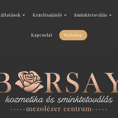
gáltatások
Kezelésajánló
Sminktetoválás
Kapcsolat
Webshop