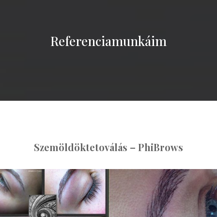
Referenciamunkáim
Szemöldöktetoválás – PhiBrows