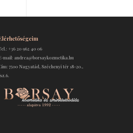
Elérhetőségeim
Tel.: +36 20 962 40 06
E-mail: andrea@borsaykozmetika.hu
Cím: 7500 Nagyatád, Széchenyi tér 18-20.,
fsz.6.