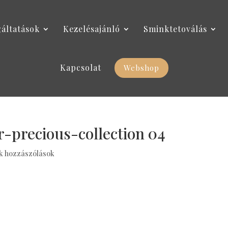
gáltatások
Kezelésajánló
Sminktetoválás
Kapcsolat
Webshop
-precious-collection 04
k hozzászólások