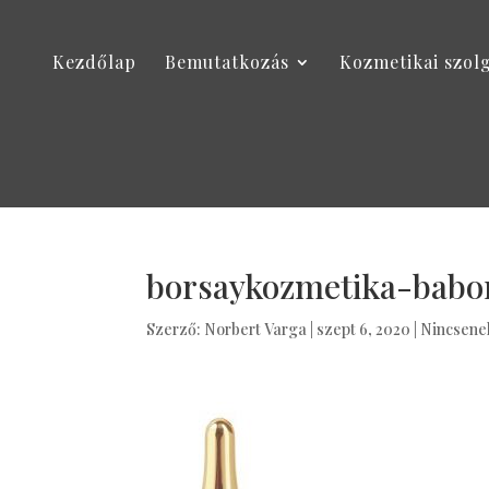
Kezdőlap
Bemutatkozás
Kozmetikai szol
borsaykozmetika-babor
Szerző:
Norbert Varga
|
szept 6, 2020
|
Nincsene