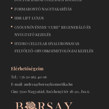
FORMABONTÓ NAGYTAKARÍTÁS
HSR LIFT LUXUS
GYÓGYNÖVÉNYES “CURE” REGENERÁLÓ ÉS
NYUGTATÓ KEZELÉS
HYDRO CELLULAR HYALURONSAVAS
FELTÖLTŐ-ORVOSKOZMETOLÓGIAI KEZELÉS
Elérhetőségeim
Tel.: +36 20 962 40 06
E-mail: andrea@borsaykozmetika.hu
Cím: 7500 Nagyatád, Széchenyi tér 18-20., fsz.6.