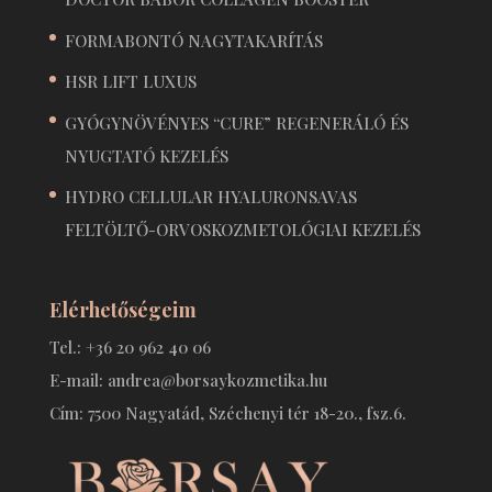
FORMABONTÓ NAGYTAKARÍTÁS
HSR LIFT LUXUS
GYÓGYNÖVÉNYES “CURE” REGENERÁLÓ ÉS
NYUGTATÓ KEZELÉS
HYDRO CELLULAR HYALURONSAVAS
FELTÖLTŐ-ORVOSKOZMETOLÓGIAI KEZELÉS
Elérhetőségeim
Tel.: +36 20 962 40 06
E-mail: andrea@borsaykozmetika.hu
Cím: 7500 Nagyatád, Széchenyi tér 18-20., fsz.6.