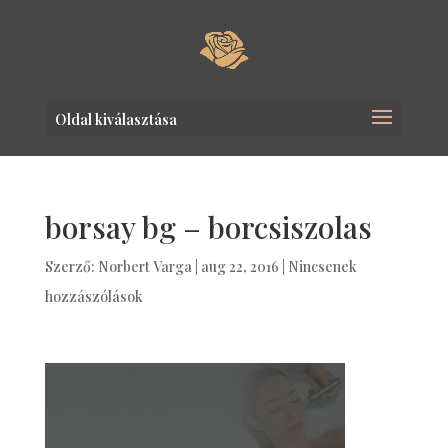
Oldal kiválasztása
borsay bg – borcsiszolas
Szerző:
Norbert Varga
|
aug 22, 2016
|
Nincsenek
hozzászólások