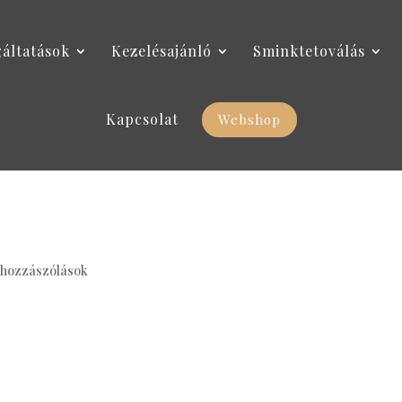
gáltatások
Kezelésajánló
Sminktetoválás
Kapcsolat
Webshop
 hozzászólások