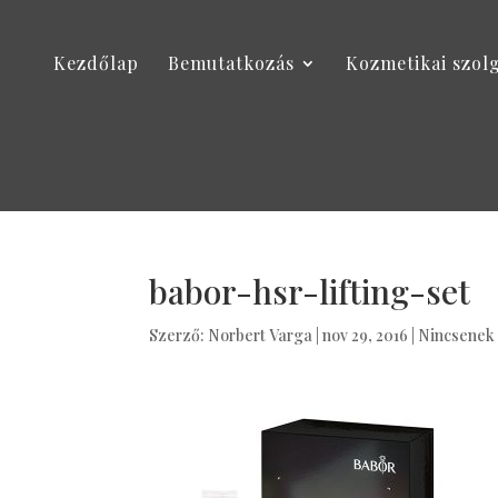
Kezdőlap
Bemutatkozás
Kozmetikai szol
babor-hsr-lifting-set
Szerző:
Norbert Varga
|
nov 29, 2016
|
Nincsenek