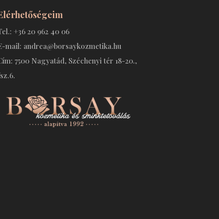
Elérhetőségeim
Tel.: +36 20 962 40 06
E-mail: andrea@borsaykozmetika.hu
Cím: 7500 Nagyatád, Széchenyi tér 18-20.,
fsz.6.