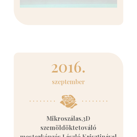
2016.
szeptember
Mikroszálas,3D
szemöldöktetováló
mesterképzés László Krisztinával