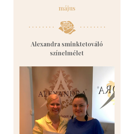
május
Alexandra sminktetováló
színelmélet