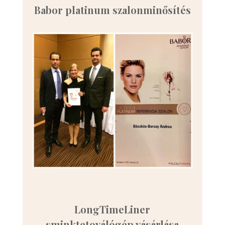
Babor platinum szalonminősítés
LongTimeLiner
sminktetoválógép vásárlása