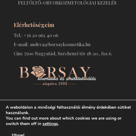
FELTÖLTŐ-ORVOSKOZMETOLÓGIAI KEZELÉS
Elérhetőségeim
Tel.: +36 20 962 40 06
E-mail: andrea@borsaykozmetika.hu
Cím: 7500 Nagyatád, Széchenyi tér 18-20., fsz.6.
A weboldalon a minőségi felhasználói élmény érdekében sütiket
használunk.
You can find out more about which cookies we are using or
switch them off in
settings
.
Copyright © Minden jog fenntartva | Borsay kozmetika és
Elfogad
sminktetoválás | Készítette: WeblapDoki