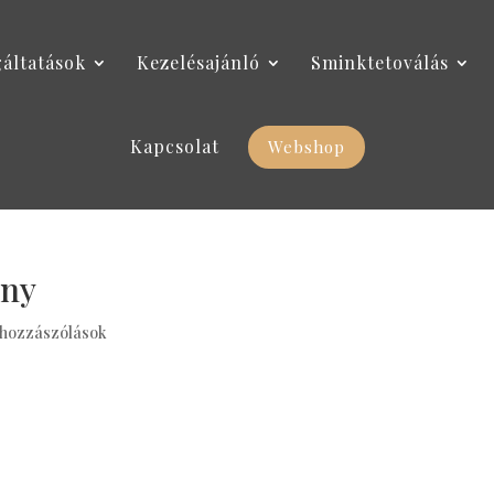
gáltatások
Kezelésajánló
Sminktetoválás
Kapcsolat
Webshop
any
 hozzászólások