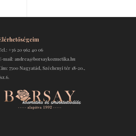
Elérhetőségeim
Tel.: +36 20 962 40 06
E-mail: andrea@borsaykozmetika.hu
Cím: 7500 Nagyatád, Széchenyi tér 18-20.,
fsz.6.