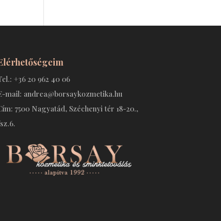
Elérhetőségeim
Tel.: +36 20 962 40 06
E-mail: andrea@borsaykozmetika.hu
Cím: 7500 Nagyatád, Széchenyi tér 18-20.,
fsz.6.