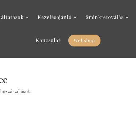
gáltatások
Kezelésajánló
Sminktetoválás
Kapcsolat
Webshop
ce
 hozzászólások